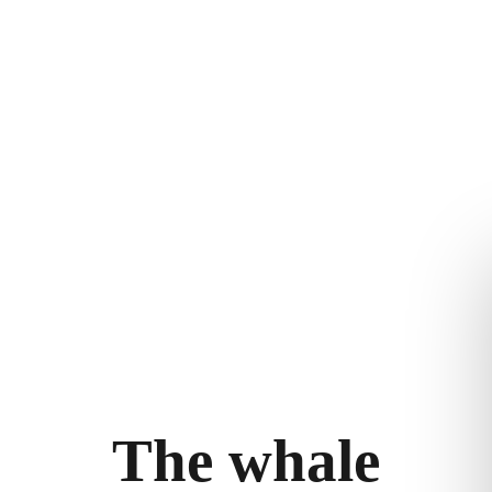
NS
ERLEBEN SIE THE
RECHTLICHES
Geschichte
WHALE
Allgemeine
eam
Artikel
Geschäftsbed
igkeit
Hintergrundwissen
Datenschutzer
T
h
e
w
h
a
l
e