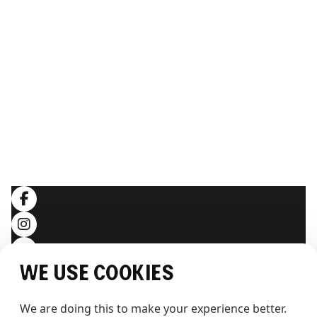
Nachhaltigkeit
Galerie
Webcam
ERLEBEN SIE THE WHALE
Artikel
Hintergrundwissen
RECHTLICHES
Allgemeine Geschäftsbedingungen
Datenschutzerklärung
Folgen Sie uns
We use cookies
We are doing this to make your experience better. 