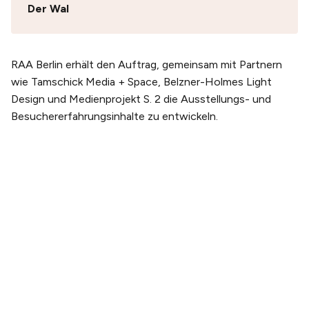
Der Wal
RAA Berlin erhält den Auftrag, gemeinsam mit Partnern
wie Tamschick Media + Space, Belzner-Holmes Light
Design und Medienprojekt S. 2 die Ausstellungs- und
Besuchererfahrungsinhalte zu entwickeln.
PLANEN SIE IHREN BESUCH
Tickets kaufen
Tickets & Erlebnispakete
Anreise
Öffnungszeiten
ÜBER UNS
Unsere Geschichte
Unser team