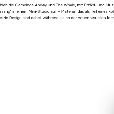
len die Gemeinde Andøy und The Whale, mit Erzähl- und Musi
ang" in einem Mini-Studio auf – Material, das als Teil eines ko
tric Design sind dabei, während sie an der neuen visuellen Ide
NS
ERLEBEN SIE THE
RECHTLICHES
Geschichte
WHALE
Allgemeine
eam
Artikel
Geschäftsbed
igkeit
Hintergrundwissen
Datenschutzer