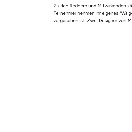
Zu den Rednern und Mitwirkenden zäh
Teilnehmer nehmen ihr eigenes "Walges
vorgesehen ist. Zwei Designer von Me
PLANEN SIE IHREN
ÜBER U
BESUCH
Unsere 
Tickets kaufen
Unser t
Tickets &
Nachhalt
Erlebnispakete
Galerie
Anreise
Webcam
Öffnungszeiten