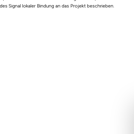
s Signal lokaler Bindung an das Projekt beschrieben.
NS
ERLEBEN SIE THE
RECHTLICHES
Geschichte
WHALE
Allgemeine
eam
Artikel
Geschäftsbed
igkeit
Hintergrundwissen
Datenschutzer