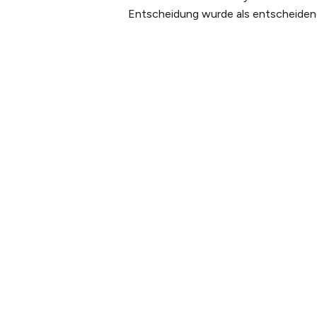
Entscheidung wurde als entscheidende
PLANEN SIE IHREN
ÜBER U
BESUCH
Unsere 
Tickets kaufen
Unser t
Tickets &
Nachhalt
Erlebnispakete
Galerie
Anreise
Webcam
Öffnungszeiten