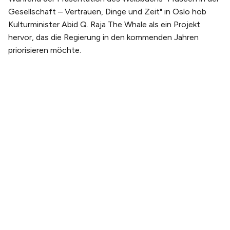
Gesellschaft – Vertrauen, Dinge und Zeit" in Oslo hob
Kulturminister Abid Q. Raja The Whale als ein Projekt
hervor, das die Regierung in den kommenden Jahren
priorisieren möchte.
PLANEN SIE IHREN BESUCH
Tickets kaufen
Tickets & Erlebnispakete
Anreise
Öffnungszeiten
ÜBER UNS
Unsere Geschichte
Unser team
Nachhaltigkeit
Galerie
Webcam