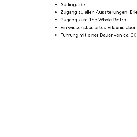
Audioguide
Zugang zu allen Ausstellungen, Erl
Zugang zum The Whale Bistro
Ein wissensbasiertes Erlebnis übe
Führung mit einer Dauer von ca. 60
PLANEN SIE IHREN
ÜBER U
BESUCH
Unsere 
Tickets kaufen
Unser t
Tickets &
Nachhalt
Erlebnispakete
Galerie
Anreise
Webcam