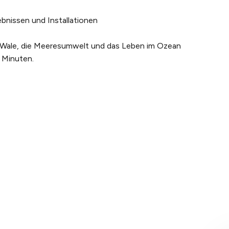
ebnissen und Installationen
r Wale, die Meeresumwelt und das Leben im Ozean
 Minuten.
NS
ERLEBEN SIE THE
RECHTLICHES
Geschichte
WHALE
Allgemeine
eam
Artikel
Geschäftsbed
igkeit
Hintergrundwissen
Datenschutzer