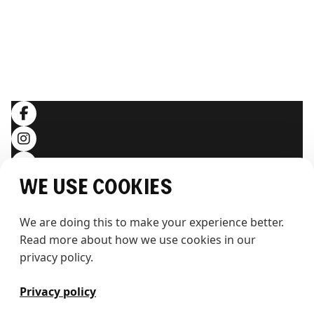
Hintergrundwissen
RECHTLICHES
Allgemeine Geschäftsbedingungen
Datenschutzerklärung
Folgen Sie uns
We use cookies
We are doing this to make your experience better. 
Read more about how we use cookies in our 
privacy policy.
T
h
e
w
h
a
l
e
Privacy policy