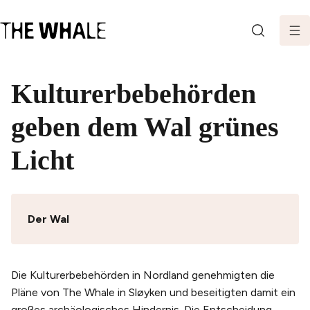
SEARCH
Kulturerbebehörden
geben dem Wal grünes
Licht
Der Wal
Die Kulturerbebehörden in Nordland genehmigten die
Pläne von The Whale in Sløyken und beseitigten damit ein
großes archäologisches Hindernis. Die Entscheidung