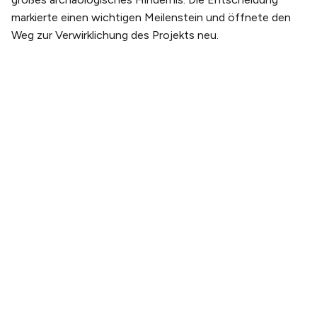
markierte einen wichtigen Meilenstein und öffnete den
Weg zur Verwirklichung des Projekts neu.
PLANEN SIE IHREN BESUCH
Tickets kaufen
Tickets & Erlebnispakete
Anreise
Öffnungszeiten
ÜBER UNS
Unsere Geschichte
Unser team
Nachhaltigkeit
Galerie
Webcam
ERLEBEN SIE THE WHALE
Artikel