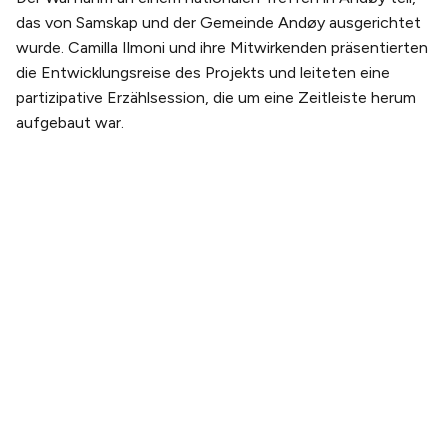
das von Samskap und der Gemeinde Andøy ausgerichtet
wurde. Camilla Ilmoni und ihre Mitwirkenden präsentierten
die Entwicklungsreise des Projekts und leiteten eine
partizipative Erzählsession, die um eine Zeitleiste herum
aufgebaut war.
PLANEN SIE IHREN BESUCH
Tickets kaufen
Tickets & Erlebnispakete
Anreise
Öffnungszeiten
ÜBER UNS
Unsere Geschichte
Unser team
Nachhaltigkeit
Galerie