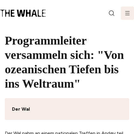
SEARCH
Programmleiter
versammeln sich: "Von
ozeanischen Tiefen bis
ins Weltraum"
Der Wal
Der Wal nahm an einem nationalen Treffen in Andøy teil,