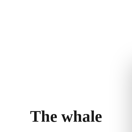
NS
ERLEBEN SIE THE
RECHTLICHES
Geschichte
WHALE
Allgemeine
eam
Artikel
Geschäftsbed
igkeit
Hintergrundwissen
Datenschutzer
T
h
e
w
h
a
l
e