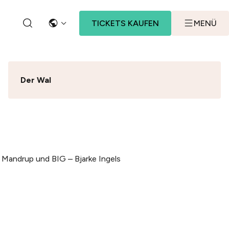
TICKETS KAUFEN
MENÜ
SPRACHE
SEARCH BUTTON
Der Wal
 Mandrup und BIG – Bjarke Ingels