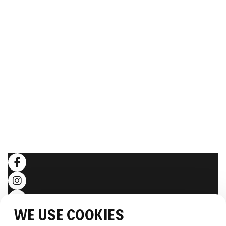
Unsere Geschichte
Unser team
Nachhaltigkeit
Galerie
Webcam
ERLEBEN SIE THE WHALE
Artikel
Hintergrundwissen
RECHTLICHES
Allgemeine Geschäftsbedingungen
Datenschutzerklärung
Folgen Sie uns
We use cookies