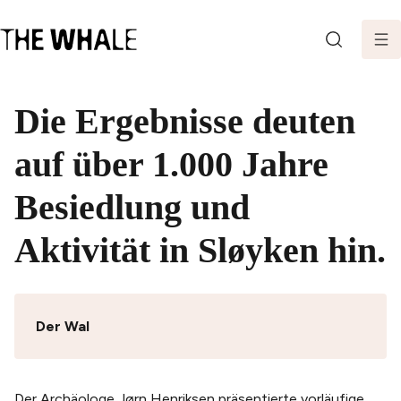
SEARCH
Die Ergebnisse deuten
auf über 1.000 Jahre
Besiedlung und
Aktivität in Sløyken hin.
Der Wal
Der Archäologe Jørn Henriksen präsentierte vorläufige