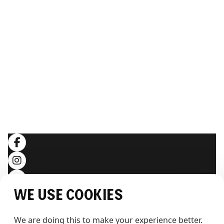
Nachhaltigkeit
Galerie
Webcam
ERLEBEN SIE THE WHALE
Artikel
Hintergrundwissen
RECHTLICHES
Allgemeine Geschäftsbedingungen
Datenschutzerklärung
Folgen Sie uns
We use cookies
We are doing this to make your experience better. 