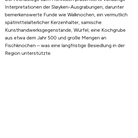
Interpretationen der Sløyken-Ausgrabungen, darunter
bemerkenswerte Funde wie Walknochen, ein vermutlich
spätmittelalterlicher Kerzenhalter, samische
Kunsthandwerksgegenstände, Würfel, eine Kochgrube
aus etwa dem Jahr 500 und große Mengen an
Fischknochen – was eine langfristige Besiedlung in der
Region unterstützte.
PLANEN SIE IHREN BESUCH
Tickets kaufen
Tickets & Erlebnispakete
Anreise
Öffnungszeiten
ÜBER UNS
Unsere Geschichte
Unser team