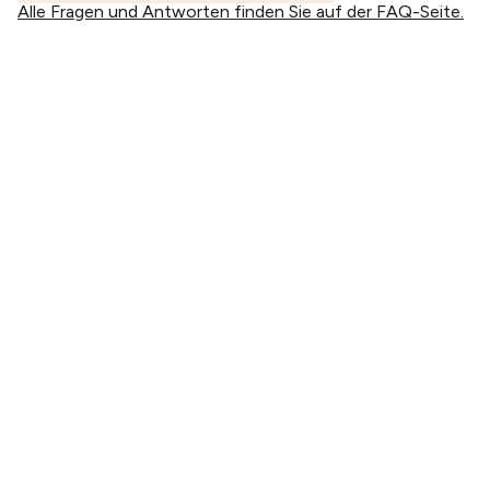
Alle Fragen und Antworten finden Sie auf der FAQ-Seite.
PLANEN SIE IHREN BESUCH
Tickets kaufen
Tickets & Erlebnispakete
Anreise
Öffnungszeiten
ÜBER UNS
Unsere Geschichte
Unser team
Nachhaltigkeit
Galerie
Webcam
ERLEBEN SIE THE WHALE
Artikel
Hintergrundwissen