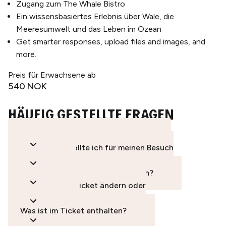
Zugang zum The Whale Bistro
Ein wissensbasiertes Erlebnis über Wale, die
Meeresumwelt und das Leben im Ozean
Get smarter responses, upload files and images, and
more.
Preis für Erwachsene ab
540 NOK
Häufig gestellte Fragen
Wie lange ist mein Ticket gültig?
Wie viel Zeit sollte ich für meinen Besuch
einplanen?
Muss ich Tickets im Voraus kaufen?
Kann ich mein Ticket ändern oder
stornieren?
Was ist im Ticket enthalten?