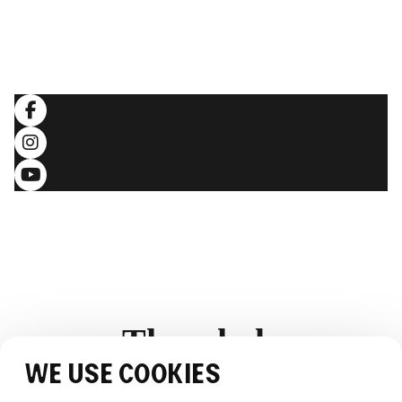
RECHTLICHES
Allgemeine Geschäftsbedingungen
Datenschutzerklärung
Folgen Sie uns
T
h
e
w
h
a
l
e
We use cookies