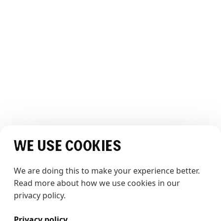
Bærekraft
Bildegalleri
Webcam
OPPLEVELSEN
Opplev The Whale
Historier
JURIDISK
Vilkår og betingelser
Personvernerklæring
SOSIALE MEDIER
We use cookies
We are doing this to make your experience better. 
Read more about how we use cookies in our 
privacy policy.
Totalentrepenør: HENT AS
Privacy policy