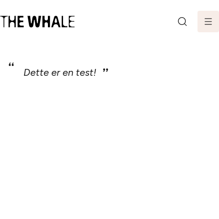
SØK
Dette er en test!
PLANLEGG DITT BESØK
Kjøp billett
Billetter og pakker
Slik kommer du hit
Åpningstider
OM THE WHALE
Vår historie
Teamet