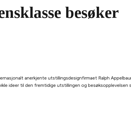
ensklasse besøker
rnasjonalt anerkjente utstillingsdesignfirmaet Ralph Appelb
le ideer til den fremtidige utstillingen og besøksopplevelsen 
 WHALE
OPPLEVELSEN
JURIDISK