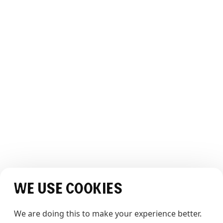
Åpningstider
OM THE WHALE
Vår historie
Teamet
Bærekraft
Bildegalleri
Webcam
OPPLEVELSEN
Opplev The Whale
Historier
JURIDISK
Vilkår og betingelser
Personvernerklæring
SOSIALE MEDIER
We use cookies
We are doing this to make your experience better. 