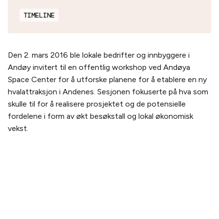
TIMELINE
Den 2. mars 2016 ble lokale bedrifter og innbyggere i
Andøy invitert til en offentlig workshop ved Andøya
Space Center for å utforske planene for å etablere en ny
hvalattraksjon i Andenes. Sesjonen fokuserte på hva som
skulle til for å realisere prosjektet og de potensielle
fordelene i form av økt besøkstall og lokal økonomisk
vekst.
PLANLEGG DITT BESØK
Kjøp billett
Billetter og pakker
Slik kommer du hit