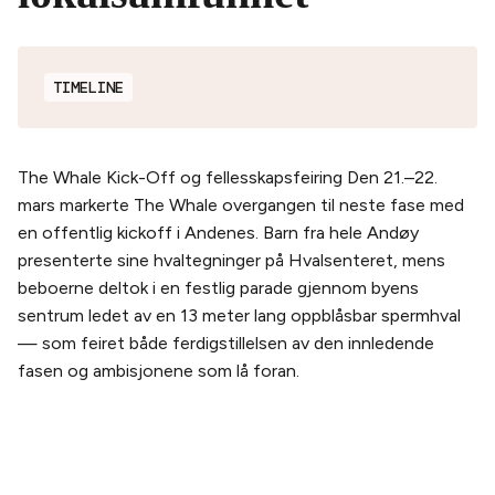
TIMELINE
The Whale Kick-Off og fellesskapsfeiring Den 21.–22.
mars markerte The Whale overgangen til neste fase med
en offentlig kickoff i Andenes. Barn fra hele Andøy
presenterte sine hvaltegninger på Hvalsenteret, mens
beboerne deltok i en festlig parade gjennom byens
sentrum ledet av en 13 meter lang oppblåsbar spermhval
— som feiret både ferdigstillelsen av den innledende
fasen og ambisjonene som lå foran.
PLANLEGG DITT BESØK