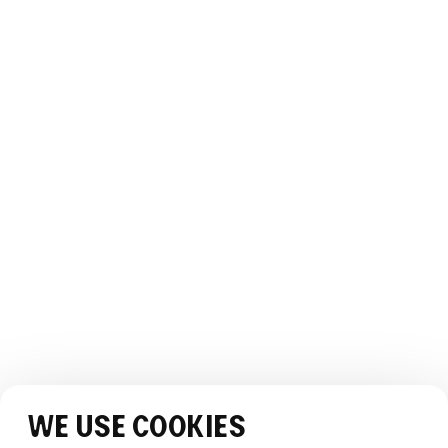
Billetter og pakker
Slik kommer du hit
Åpningstider
OM THE WHALE
Vår historie
Teamet
Bærekraft
Bildegalleri
Webcam
OPPLEVELSEN
Opplev The Whale
Historier
JURIDISK
Vilkår og betingelser
Personvernerklæring
SOSIALE MEDIER
We use cookies