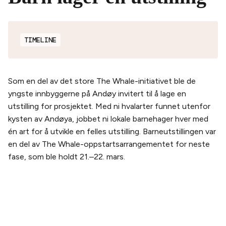
TIMELINE
Som en del av det store The Whale-initiativet ble de
yngste innbyggerne på Andøy invitert til å lage en
utstilling for prosjektet. Med ni hvalarter funnet utenfor
kysten av Andøya, jobbet ni lokale barnehager hver med
én art for å utvikle en felles utstilling. Barneutstillingen var
en del av The Whale-oppstartsarrangementet for neste
fase, som ble holdt 21.–22. mars.
PLANLEGG DITT BESØK
Kjøp billett