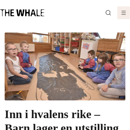
SØK
Inn i hvalens rike –
Barn lager en utstilling