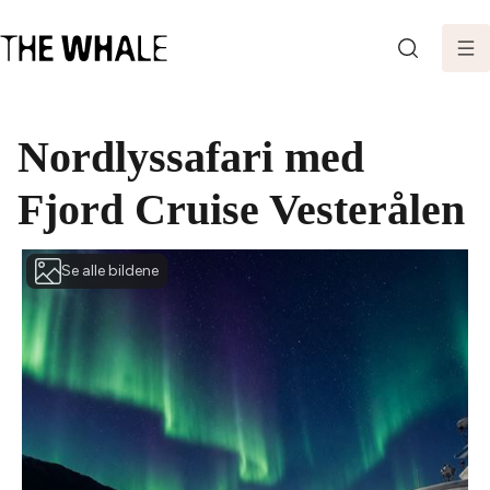
SØK
Nordlyssafari med
Fjord Cruise Vesterålen
Se alle bildene