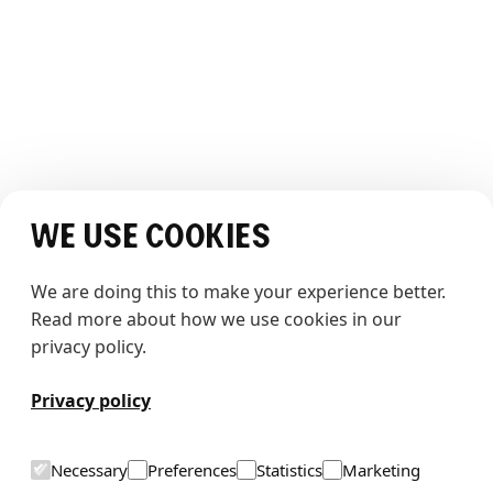
OPPLEVELSEN
Opplev The Whale
Historier
JURIDISK
Vilkår og betingelser
Personvernerklæring
SOSIALE MEDIER
We use cookies
We are doing this to make your experience better. 
Read more about how we use cookies in our 
privacy policy.
Totalentrepenør: HENT AS
Privacy policy
T
h
e
w
h
a
l
e
Necessary
Preferences
Statistics
Marketing