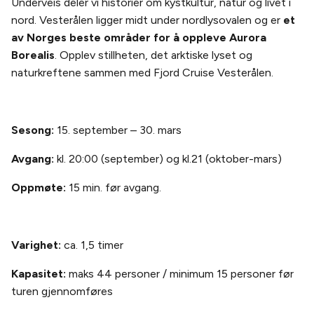
Underveis deler vi historier om kystkultur, natur og livet i
nord. Vesterålen ligger midt under nordlysovalen og er
et
av Norges beste områder for å oppleve Aurora
Borealis
. Opplev stillheten, det arktiske lyset og
naturkreftene sammen med Fjord Cruise Vesterålen.
Sesong:
15. september – 30. mars
Avgang:
kl. 20:00 (september) og kl.21 (oktober-mars)
Oppmøte:
15 min. før avgang.
Varighet:
ca. 1,5 timer
Kapasitet:
maks 44 personer / minimum 15 personer før
turen gjennomføres