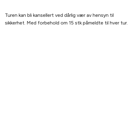
Turen kan bli kansellert ved dårlig vær av hensyn til
sikkerhet. Med forbehold om 15 stk påmeldte til hver tur.
PLANLEGG DITT BESØK
Kjøp billett
Billetter og pakker
Slik kommer du hit
Åpningstider
OM THE WHALE
Vår historie
Teamet
Bærekraft
Bildegalleri
Webcam