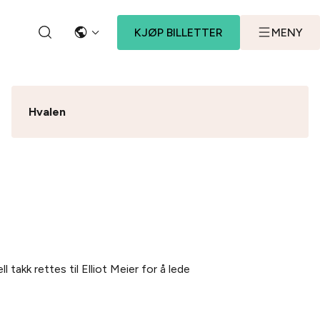
KJØP BILLETTER
MENY
SPRÅK
SØK
Hvalen
takk rettes til Elliot Meier for å lede