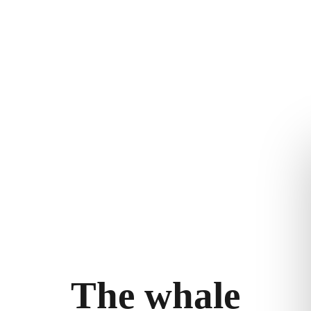
 WHALE
OPPLEVELSEN
JURIDISK
orie
Opplev The Whale
Vilkår og beti
Historier
Personvernerk
ft
eri
T
h
e
w
h
a
l
e