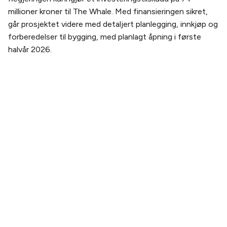
millioner kroner til The Whale. Med finansieringen sikret,
går prosjektet videre med detaljert planlegging, innkjøp og
forberedelser til bygging, med planlagt åpning i første
halvår 2026.
PLANLEGG DITT BESØK
Kjøp billett
Billetter og pakker
Slik kommer du hit
Åpningstider
OM THE WHALE
Vår historie
Teamet
Bærekraft
Bildegalleri
Webcam