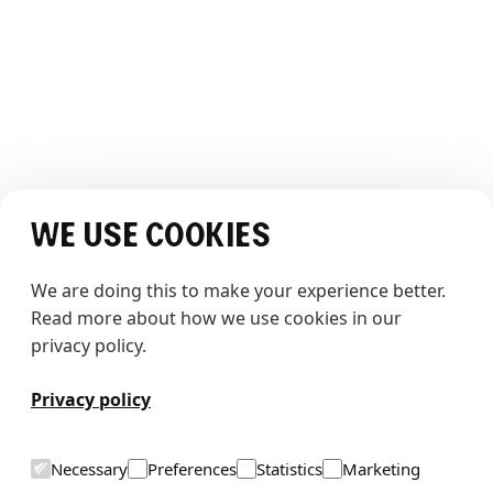
OPPLEVELSEN
Opplev The Whale
Historier
JURIDISK
Vilkår og betingelser
Personvernerklæring
SOSIALE MEDIER
We use cookies
We are doing this to make your experience better. 
Read more about how we use cookies in our 
privacy policy.
Totalentrepenør: HENT AS
Privacy policy
T
h
e
w
h
a
l
e
Necessary
Preferences
Statistics
Marketing