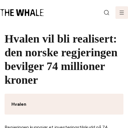
SØK
Hvalen vil bli realisert:
den norske regjeringen
bevilger 74 millioner
kroner
Hvalen
Regjeringen kunngjør et investeringstilskudd på 74