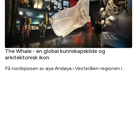
The Whale - en global kunnskapskilde og
arkitektonisk ikon
På nordspissen av øya Andøya i Vesterålen-regionen i
Nord-Norge reiser et nytt reisemål seg fra kystlandskapet
som en vakker kjempe so
PLANLEGG DITT BESØK
Kjøp billett
Billetter og pakker
Slik kommer du hit