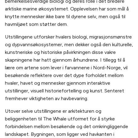
bemerkelsesverdige biologi og deres rolle i det bredere
arktiske marine økosystemet. Opplevelsen har som mål å
knytte mennesker ikke bare til dyrene selv, men også til
havmiljøet som støtter dem.
Utstillingene utforsker hvalers biologi, migrasjonsmønstre
og dypvannsøkosystemer, men dekker også den kulturelle,
kunstneriske og historiske påvirkningen disse vakre
skapningene har hatt gjennom århundrene. I tillegg til å
lære om artene som lever i farvannene i Nord-Norge, vil
besøkende reflektere over det dype forholdet mellom
hvaler, havet og mennesker gjennom interaktive
utstillinger, visuell historiefortelling og kunst. Senteret
fremhever viktigheten av havbevaring.
Utover selve utstillingene er arkitekturen og
beliggenheten til The Whale utformet for å styrke
forbindelsen mellom besøkende og det omkringliggende
landskapet. Bygningen, som ligger ved havkanten i