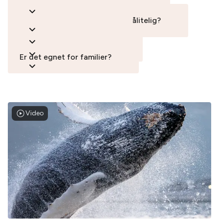
Norge?
Hvor er spermhvalsafari mest pålitelig?
Er hvalsafari garantert?
Kan du se hvaler uten båt?
Er det egnet for familier?
Video