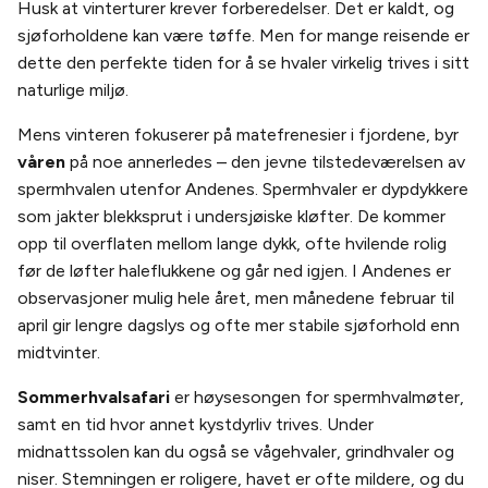
Husk at vinterturer krever forberedelser. Det er kaldt, og
sjøforholdene kan være tøffe. Men for mange reisende er
dette den perfekte tiden for å se hvaler virkelig trives i sitt
naturlige miljø.
Mens vinteren fokuserer på matefrenesier i fjordene, byr
våren
på noe annerledes – den jevne tilstedeværelsen av
spermhvalen utenfor Andenes. Spermhvaler er dypdykkere
som jakter blekksprut i undersjøiske kløfter. De kommer
opp til overflaten mellom lange dykk, ofte hvilende rolig
før de løfter haleflukkene og går ned igjen. I Andenes er
observasjoner mulig hele året, men månedene februar til
april gir lengre dagslys og ofte mer stabile sjøforhold enn
midtvinter.
Sommerhvalsafari
er høysesongen for spermhvalmøter,
samt en tid hvor annet kystdyrliv trives. Under
midnattssolen kan du også se vågehvaler, grindhvaler og
niser. Stemningen er roligere, havet er ofte mildere, og du