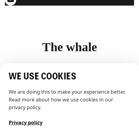
Totalentrepenør: HENT AS
T
h
e
w
h
a
l
e
© 2026 The Whale AS. Alle rettigheter forbeholdt
We use cookies
We are doing this to make your experience better. 
Read more about how we use cookies in our 
privacy policy.
Privacy policy