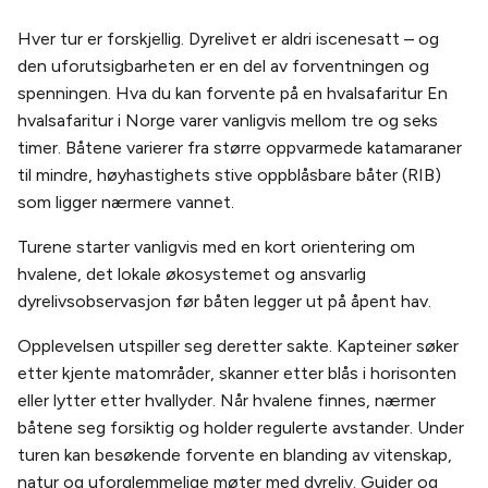
Hver tur er forskjellig. Dyrelivet er aldri iscenesatt – og
den uforutsigbarheten er en del av forventningen og
spenningen. Hva du kan forvente på en hvalsafaritur En
hvalsafaritur i Norge varer vanligvis mellom tre og seks
timer. Båtene varierer fra større oppvarmede katamaraner
til mindre, høyhastighets stive oppblåsbare båter (RIB)
som ligger nærmere vannet.
Turene starter vanligvis med en kort orientering om
hvalene, det lokale økosystemet og ansvarlig
dyrelivsobservasjon før båten legger ut på åpent hav.
Opplevelsen utspiller seg deretter sakte. Kapteiner søker
etter kjente matområder, skanner etter blås i horisonten
eller lytter etter hvallyder. Når hvalene finnes, nærmer
båtene seg forsiktig og holder regulerte avstander. Under
turen kan besøkende forvente en blanding av vitenskap,
natur og uforglemmelige møter med dyreliv. Guider og