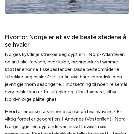
Hvorfor Norge er et av de beste stedene å
se hvaler
Norges kystlinje strekker seg dypt inn i Nord-Atlanteren
og arktiske farvann, hvor kalde, næringsrike strømmer
støtter enorme fiskebestander. Disse beiteområdene
tiltrekker seg hvaler år etter år, ikke bare sporadisk, men
jevnt gjennom sesongene. I motsetning til noen reisemål
hvor hvaler kun er trekkfugler og uforutsigbare, tilbyr
Nord-Norge pålitelighet.
Hvorfor er disse farvannene så rike på hvalaktivitet? En
viktig fordel er geografien. I Andenes (Vesterålen) i Nord-
Norge ligger en dyp undervannskløft svært nær
strandlinjen. Kontinentalsokkelen faller bratt rett utenfor