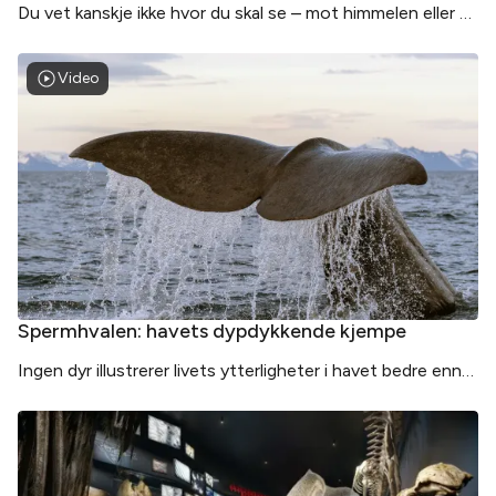
Du vet kanskje ikke hvor du skal se – mot himmelen eller ut
over vannet?
Video
Spermhvalen: havets dypdykkende kjempe
Ingen dyr illustrerer livets ytterligheter i havet bedre enn
spermhvalen.