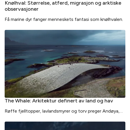
Knølhval: Størrelse, atferd, migrasjon og arktiske
observasjoner
Få marine dyr fanger menneskets fantasi som knølhvalen.
The Whale: Arkitektur definert av land og hav
Røffe fjelltopper, lavlandsmyrer og torv preger Andøya,
men sammenlignet med mange andre steder så langt
nord, gir golfstrømmen et vel