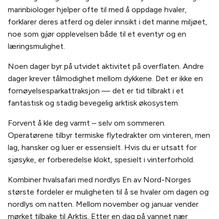
marinbiologer hjelper ofte til med å oppdage hvaler,
forklarer deres atferd og deler innsikt i det marine miljøet,
noe som gjør opplevelsen både til et eventyr og en
læringsmulighet.
Noen dager byr på utvidet aktivitet på overflaten. Andre
dager krever tålmodighet mellom dykkene. Det er ikke en
fornøyelsesparkattraksjon — det er tid tilbrakt i et
fantastisk og stadig bevegelig arktisk økosystem.
Forvent å kle deg varmt – selv om sommeren.
Operatørene tilbyr termiske flytedrakter om vinteren, men
lag, hansker og luer er essensielt. Hvis du er utsatt for
sjøsyke, er forberedelse klokt, spesielt i vinterforhold.
Kombiner hvalsafari med nordlys En av Nord-Norges
største fordeler er muligheten til å se hvaler om dagen og
nordlys om natten. Mellom november og januar vender
mørket tilbake til Arktis. Etter en dag på vannet nær