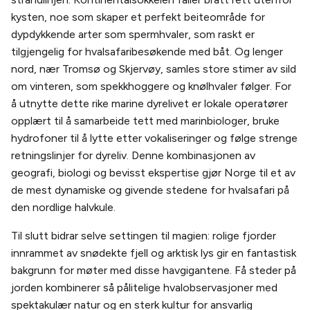
kysten, noe som skaper et perfekt beiteområde for
dypdykkende arter som spermhvaler, som raskt er
tilgjengelig for hvalsafaribesøkende med båt. Og lenger
nord, nær Tromsø og Skjervøy, samles store stimer av sild
om vinteren, som spekkhoggere og knølhvaler følger. For
å utnytte dette rike marine dyrelivet er lokale operatører
opplært til å samarbeide tett med marinbiologer, bruke
hydrofoner til å lytte etter vokaliseringer og følge strenge
retningslinjer for dyreliv. Denne kombinasjonen av
geografi, biologi og bevisst ekspertise gjør Norge til et av
de mest dynamiske og givende stedene for hvalsafari på
den nordlige halvkule.
Til slutt bidrar selve settingen til magien: rolige fjorder
innrammet av snødekte fjell og arktisk lys gir en fantastisk
bakgrunn for møter med disse havgigantene. Få steder på
jorden kombinerer så pålitelige hvalobservasjoner med
spektakulær natur og en sterk kultur for ansvarlig