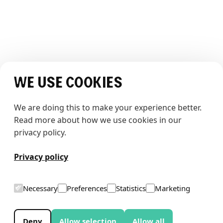
Historier
JURIDISK
Vilkår og betingelser
Personvernerklæring
SOSIALE MEDIER
We use cookies
We are doing this to make your experience better. 
Read more about how we use cookies in our 
privacy policy.
Totalentrepenør: HENT AS
Privacy policy
T
h
e
w
h
a
l
e
Necessary
Preferences
Statistics
Marketing
Deny
Allow selection
Allow all