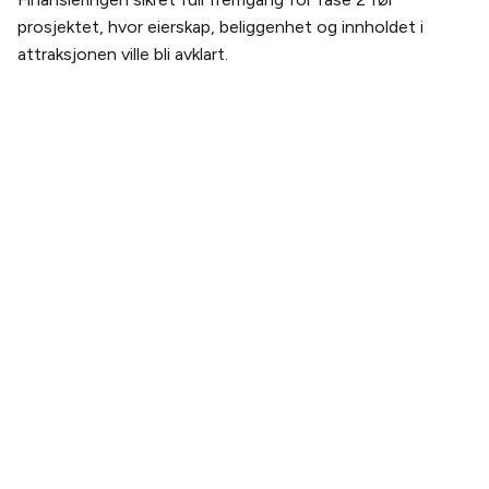
prosjektet, hvor eierskap, beliggenhet og innholdet i
attraksjonen ville bli avklart.
PLANLEGG DITT BESØK
Kjøp billett
Billetter og pakker
Slik kommer du hit
Åpningstider
OM THE WHALE
Vår historie
Teamet
Bærekraft
Bildegalleri
Webcam
OPPLEVELSEN
Opplev The Whale