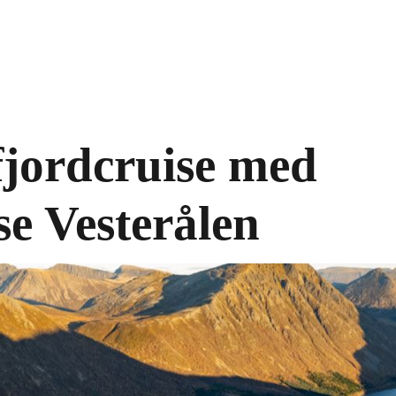
fjordcruise med
se Vesterålen