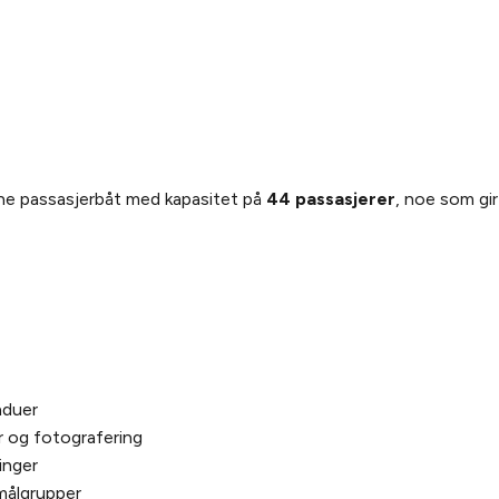
e passasjerbåt med kapasitet på
44 passasjerer
, noe som gir
nduer
r og fotografering
inger
e målgrupper