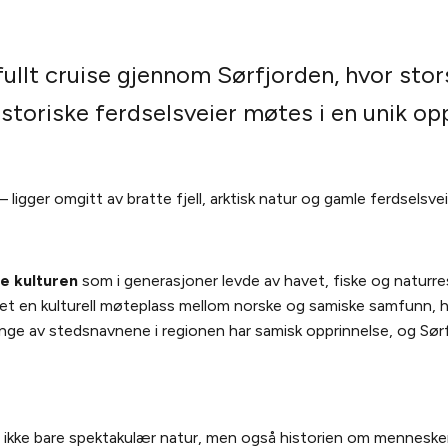
ullt cruise gjennom Sørfjorden, hvor stors
storiske ferdselsveier møtes i en unik opp
 ligger omgitt av bratte fjell, arktisk natur og gamle ferdselsve
e kulturen
som i generasjoner levde av havet, fiske og naturr
 en kulturell møteplass mellom norske og samiske samfunn, hvor
ange av stedsnavnene i regionen har samisk opprinnelse, og Sør
 ikke bare spektakulær natur, men også historien om menneske