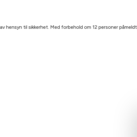
r av hensyn til sikkerhet. Med forbehold om 12 personer påmeldt t
 WHALE
OPPLEVELSEN
JURIDISK
orie
Opplev The Whale
Vilkår og beti
Historier
Personvernerk
ft
eri