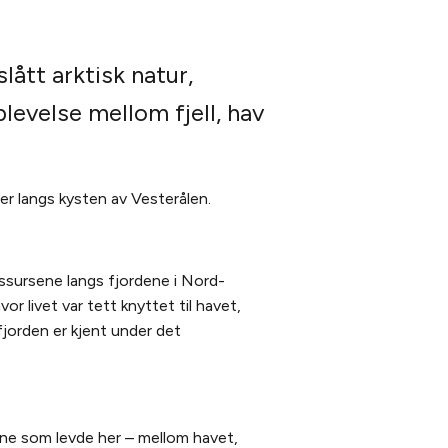
lått arktisk natur,
levelse mellom fjell, hav
ier langs kysten av Vesterålen.
essursene langs fjordene i Nord-
 livet var tett knyttet til havet,
fjorden er kjent under det
ne som levde her – mellom havet,