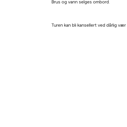
Brus og vann selges ombord.
Turen kan bli kansellert ved dårlig væ
PLANLEGG DITT
OM THE
BESØK
Vår hist
Kjøp billett
Teamet
Billetter og pakker
Bærekra
Slik kommer du hit
Bildegall
Åpningstider
Webcam