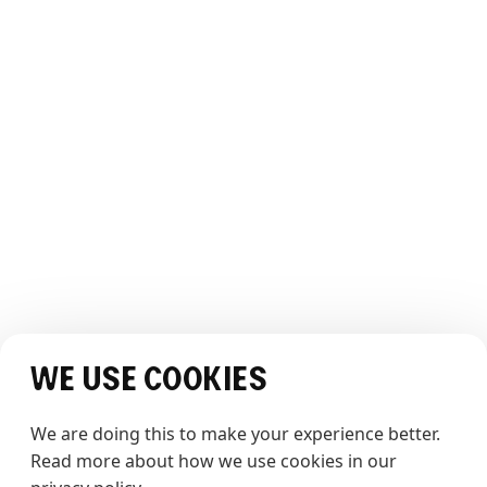
Vår historie
Teamet
Bærekraft
Bildegalleri
Webcam
OPPLEVELSEN
Opplev The Whale
Historier
JURIDISK
Vilkår og betingelser
Personvernerklæring
SOSIALE MEDIER
We use cookies
We are doing this to make your experience better. 
Read more about how we use cookies in our 