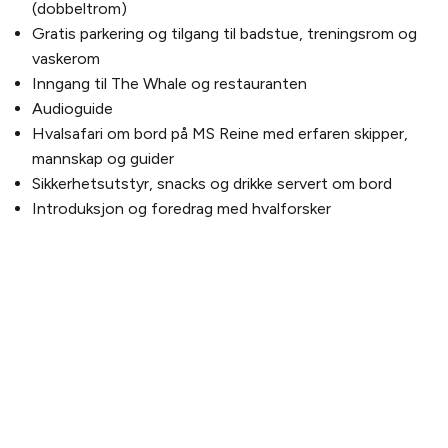
(dobbeltrom)
Gratis parkering og tilgang til badstue, treningsrom og
vaskerom
Inngang til The Whale og restauranten
Audioguide
Hvalsafari om bord på MS Reine med erfaren skipper,
mannskap og guider
Sikkerhetsutstyr, snacks og drikke servert om bord
Introduksjon og foredrag med hvalforsker
PLANLEGG DITT BESØK
Kjøp billett
Billetter og pakker
Slik kommer du hit
Åpningstider
OM THE WHALE