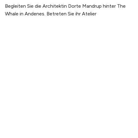
Begleiten Sie die Architektin Dorte Mandrup hinter The
Whale in Andenes. Betreten Sie ihr Atelier
PLANEN SIE IHREN BESUCH
Tickets kaufen
Tickets & Erlebnispakete
Anreise
Öffnungszeiten
ÜBER UNS
Unsere Geschichte
Unser team
Nachhaltigkeit
Galerie
Webcam