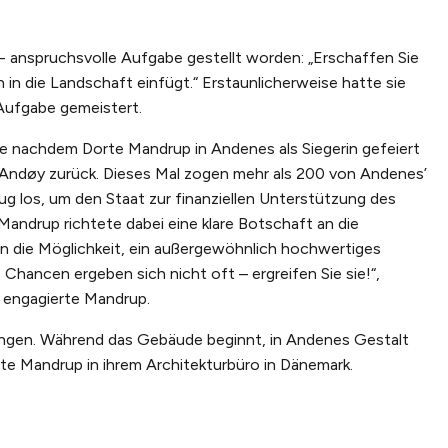
t - anspruchsvolle Aufgabe gestellt worden: „Erschaffen Sie
 in die Landschaft einfügt.“ Erstaunlicherweise hatte sie
Aufgabe gemeistert.
e nachdem Dorte Mandrup in Andenes als Siegerin gefeiert
 Andøy zurück. Dieses Mal zogen mehr als 200 von Andenes’
g los, um den Staat zur finanziellen Unterstützung des
andrup richtete dabei eine klare Botschaft an die
aben die Möglichkeit, ein außergewöhnlich hochwertiges
 Chancen ergeben sich nicht oft – ergreifen Sie sie!“,
r engagierte Mandrup.
gangen. Während das Gebäude beginnt, in Andenes Gestalt
te Mandrup in ihrem Architekturbüro in Dänemark.