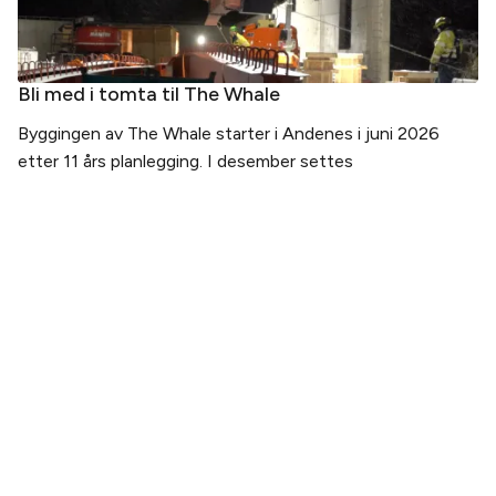
Bli med i tomta til The Whale
Byggingen av The Whale starter i Andenes i juni 2026
etter 11 års planlegging. I desember settes
PLANLEGG DITT BESØK
Kjøp billett
Billetter og pakker
Slik kommer du hit
Åpningstider
OM THE WHALE
Vår historie