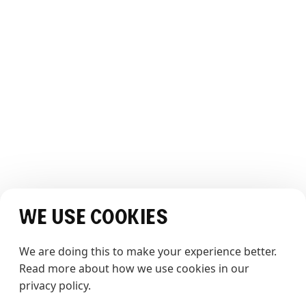
Teamet
Bærekraft
Bildegalleri
Webcam
OPPLEVELSEN
Opplev The Whale
Historier
JURIDISK
Vilkår og betingelser
Personvernerklæring
SOSIALE MEDIER
We use cookies
We are doing this to make your experience better. 
Read more about how we use cookies in our 
privacy policy.