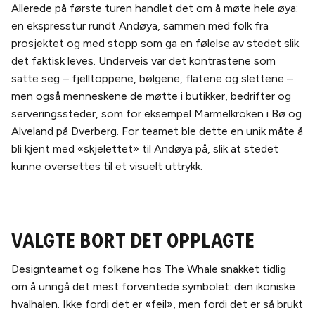
Allerede på første turen handlet det om å møte hele øya:
en ekspresstur rundt Andøya, sammen med folk fra
prosjektet og med stopp som ga en følelse av stedet slik
det faktisk leves. Underveis var det kontrastene som
satte seg – fjelltoppene, bølgene, flatene og slettene –
men også menneskene de møtte i butikker, bedrifter og
serveringssteder, som for eksempel Marmelkroken i Bø og
Alveland på Dverberg. For teamet ble dette en unik måte å
bli kjent med «skjelettet» til Andøya på, slik at stedet
kunne oversettes til et visuelt uttrykk.
Valgte bort det opplagte
Designteamet og folkene hos The Whale snakket tidlig
om å unngå det mest forventede symbolet: den ikoniske
hvalhalen. Ikke fordi det er «feil», men fordi det er så brukt