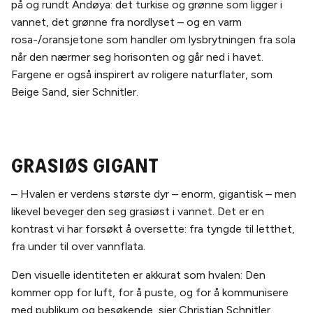
på og rundt Andøya: det turkise og grønne som ligger i
vannet, det grønne fra nordlyset – og en varm
rosa-/oransjetone som handler om lysbrytningen fra sola
når den nærmer seg horisonten og går ned i havet.
Fargene er også inspirert av roligere naturflater, som
Beige Sand, sier Schnitler.
Grasiøs gigant
– Hvalen er verdens største dyr – enorm, gigantisk – men
likevel beveger den seg grasiøst i vannet. Det er en
kontrast vi har forsøkt å oversette: fra tyngde til letthet,
fra under til over vannflata.
Den visuelle identiteten er akkurat som hvalen: Den
kommer opp for luft, for å puste, og for å kommunisere
med publikum og besøkende, sier Christian Schnitler.